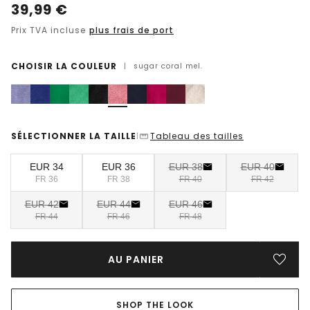
39,99
€
Prix TVA incluse
plus frais de port
CHOISIR LA COULEUR
|
sugar coral mel.
SÉLECTIONNER LA TAILLE
Tableau des tailles
|
EUR 34
EUR 36
EUR 38
EUR 40
FR 36
FR 38
FR 40
FR 42
EUR 42
EUR 44
EUR 46
FR 44
FR 46
FR 48
AU PANIER
SHOP THE LOOK