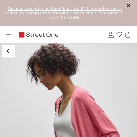
Devenez membre et bénéficiez de 10 % de réduction
–
Créer un compte maintenant
|
Newsletter: Rejoignez la
communauté