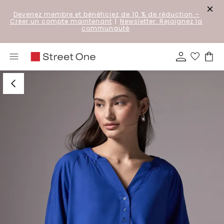
Devenez membre et bénéficiez de 10 % de réduction
–
Créer un compte maintenant
|
Newsletter: Rejoignez la
communauté