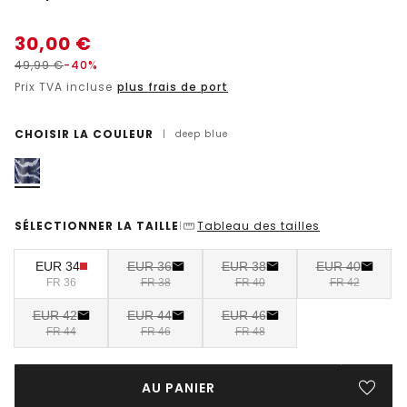
30,00
€
49,99
€
-40%
Prix TVA incluse
plus frais de port
CHOISIR LA COULEUR
|
deep blue
SÉLECTIONNER LA TAILLE
Tableau des tailles
|
EUR 34
EUR 36
EUR 38
EUR 40
FR 36
FR 38
FR 40
FR 42
EUR 42
EUR 44
EUR 46
FR 44
FR 46
FR 48
AU PANIER