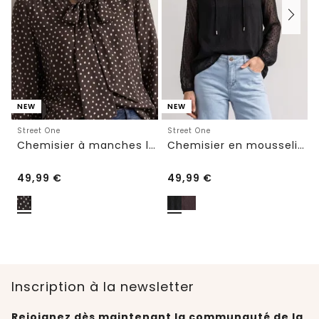
NEW
NEW
Street One
Street One
Chemisier à manches longues avec nœud décoratif
Chemisier en mousseline avec encolure fendue et nouage
49,99
€
49,99
€
Inscription à la newsletter
Rejoignez dès maintenant la communauté de la