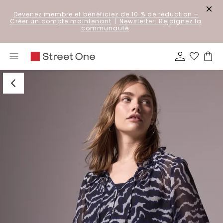
Devenez membre et bénéficiez de 10 % de réduction
–
Créer un compte maintenant
|
Newsletter: Rejoignez la
communauté