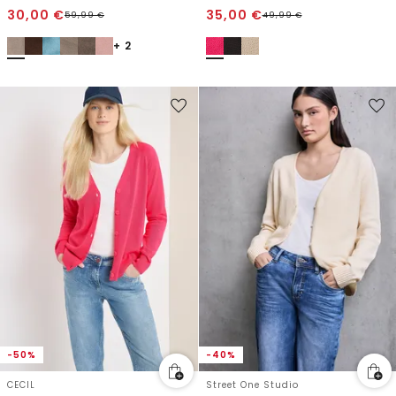
30,00
€
35,00
€
59,99
€
49,99
€
+ 2
-50%
-40%
CECIL
Street One Studio