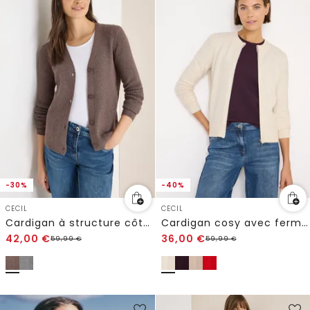
-30%
-40%
CECIL
CECIL
Cardigan à structure côtelée
Cardigan cosy avec fermeture éclair
42,00
€
36,00
€
59,99
€
59,99
€