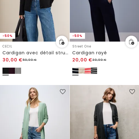
-50%
-50%
CECIL
Street One
Cardigan avec détail structuré
Cardigan rayé
30,00
€
20,00
€
59,99
€
39,99
€