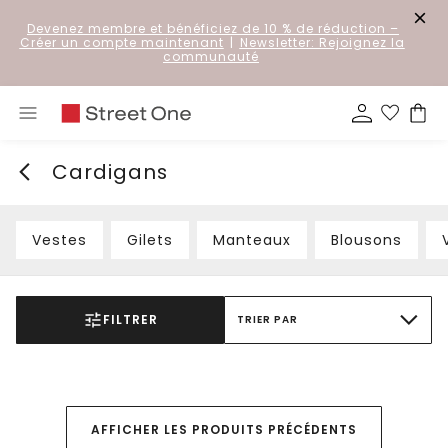
Devenez membre et bénéficiez de 10 % de réduction
–
Créer un compte maintenant
|
Newsletter: Rejoignez la
communauté
Cardigans
Vestes
Gilets
Manteaux
Blousons
FILTRER
TRIER PAR
AFFICHER LES PRODUITS PRÉCÉDENTS