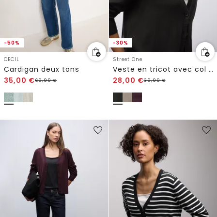
-50%
-30%
CECIL
Street One
Cardigan deux tons
Veste en tricot avec col en V
35,00
€
28,00
€
69,99
€
39,99
€