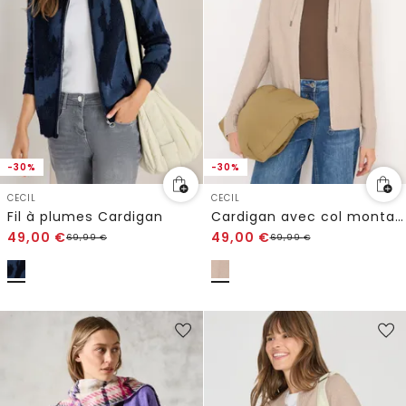
-30%
-30%
CECIL
CECIL
Fil à plumes Cardigan
Cardigan avec col montant
49,00
€
49,00
€
69,99
€
69,99
€