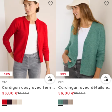
-40%
-40%
CECIL
CECIL
Cardigan cosy avec fermeture éclair
Cardingan avec détails en tricot
36,00
€
36,00
€
59,99
€
59,99
€