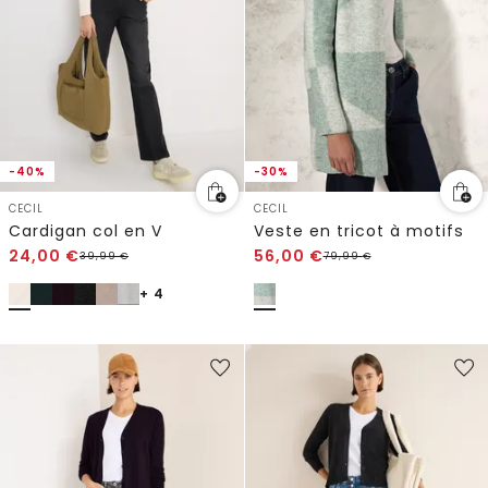
-40%
-30%
CECIL
CECIL
Cardigan col en V
Veste en tricot à motifs
24,00
€
56,00
€
39,99
€
79,99
€
+ 4