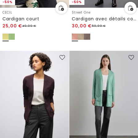
-50%
-50%
CECIL
Street One
Cardigan court
Cardigan avec détails contrastés
25,00
€
30,00
€
49,99
€
59,99
€