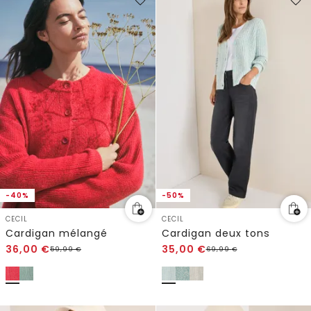
-40%
-50%
CECIL
CECIL
Cardigan mélangé
Cardigan deux tons
36,00
€
35,00
€
59,99
€
69,99
€