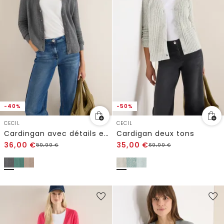
-40%
-50%
CECIL
CECIL
Cardingan avec détails en tricot
Cardigan deux tons
36,00
€
35,00
€
59,99
€
69,99
€