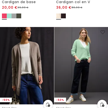
Cardigan de base
Cardigan col en V
20,00
€
36,00
€
39,99
€
59,99
€
-50%
-50%