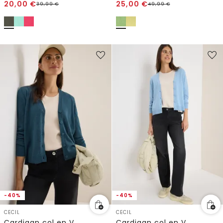
20,00
€
25,00
€
39,99
€
49,99
€
-40%
-40%
CECIL
CECIL
Cardigan col en V
Cardigan col en V