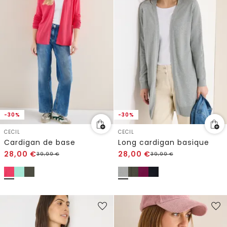
-30%
-30%
CECIL
CECIL
Cardigan de base
Long cardigan basique
28,00
€
28,00
€
39,99
€
39,99
€