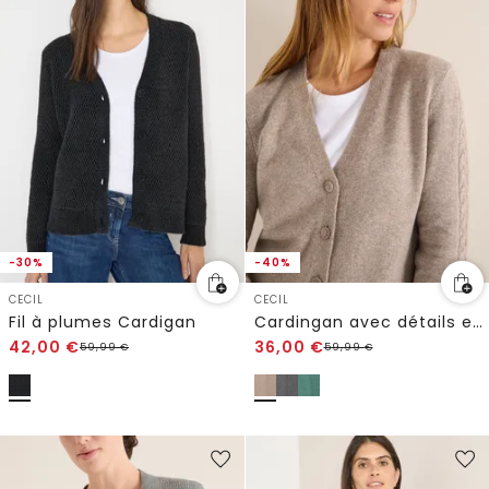
-30%
-40%
CECIL
CECIL
Fil à plumes Cardigan
Cardingan avec détails en tricot
42,00
€
36,00
€
59,99
€
59,99
€