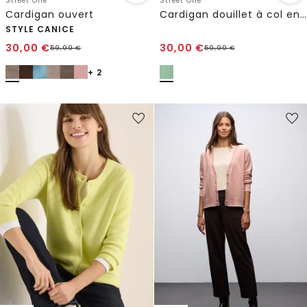
Street One
Street One
Cardigan ouvert
Cardigan douillet à col en V
STYLE CANICE
30,00
€
30,00
€
59,99
€
59,99
€
+ 2