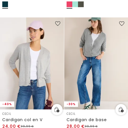
-40%
-30%
CECIL
CECIL
Cardigan col en V
Cardigan de base
24,00
€
28,00
€
39,99
€
39,99
€