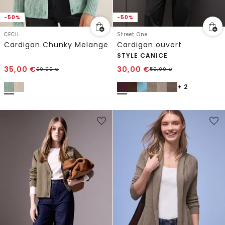
-50%
-50%
CECIL
Street One
Cardigan Chunky Melange
Cardigan ouvert
STYLE CANICE
35,00
€
30,00
€
69,99
€
59,99
€
+ 2