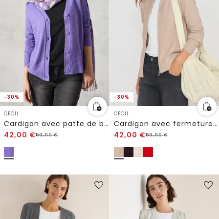
-30%
-30%
CECIL
CECIL
Cardigan avec patte de boutonnage
Cardigan avec fermeture éclair
42,00
€
42,00
€
59,99
€
59,99
€