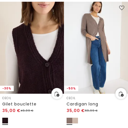
-30%
-50%
CECIL
CECIL
Gilet bouclette
Cardigan long
35,00
€
35,00
€
49,99
€
69,99
€