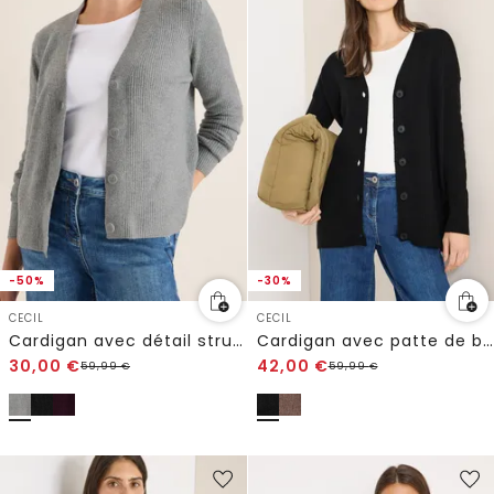
-50%
-30%
CECIL
CECIL
Cardigan avec détail structuré
Cardigan avec patte de boutonnage
30,00
€
42,00
€
59,99
€
59,99
€