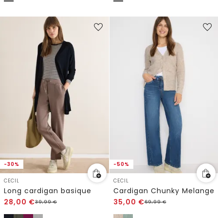
-30%
-50%
CECIL
CECIL
Long cardigan basique
Cardigan Chunky Melange
28,00
€
35,00
€
39,99
€
69,99
€