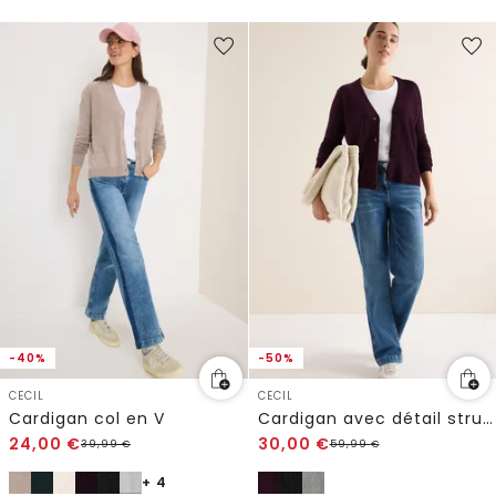
-40%
-50%
CECIL
CECIL
Cardigan col en V
Cardigan avec détail structuré
24,00
€
30,00
€
39,99
€
59,99
€
+ 4