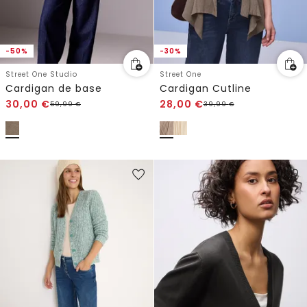
-50%
-30%
Street One Studio
Street One
Cardigan de base
Cardigan Cutline
30,00
€
28,00
€
59,99
€
39,99
€