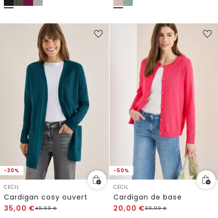
-30%
-50%
CECIL
CECIL
Cardigan cosy ouvert
Cardigan de base
35,00
€
20,00
€
49,99
€
39,99
€