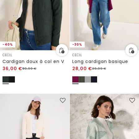
-40%
-30%
CECIL
CECIL
Cardigan doux à col en V
Long cardigan basique
36,00
€
28,00
€
59,99
€
39,99
€