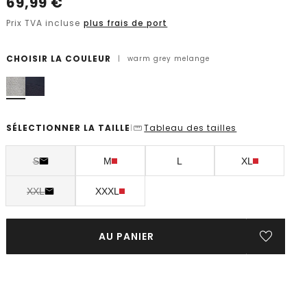
69,99
€
Prix TVA incluse
plus frais de port
CHOISIR LA COULEUR
|
warm grey melange
SÉLECTIONNER LA TAILLE
Tableau des tailles
|
S
M
L
XL
XXL
XXXL
AU PANIER