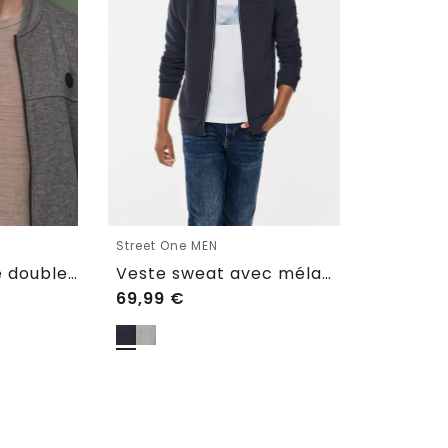
Street One MEN
Blouson en piqué double face à fermeture zippée
Veste sweat avec mélange de matières
69,99
€