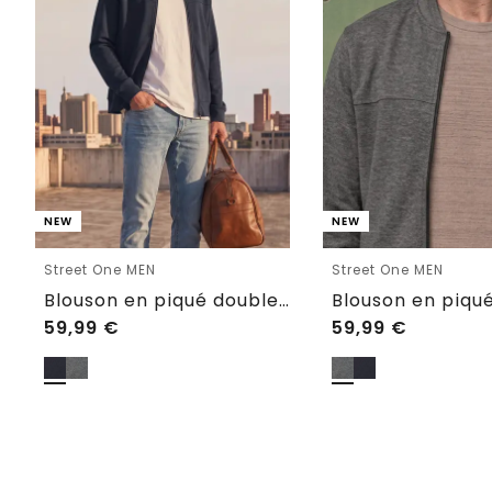
NEW
NEW
Street One MEN
Street One MEN
Blouson en piqué double face à fermeture zippée
59,99
€
59,99
€