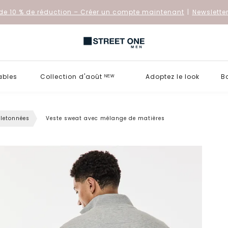
de 10 % de réduction
– Créer un compte maintenant
|
Newslette
ables
Collection d'août ᴺᴱᵂ
Adoptez le look
B
letonnées
Veste sweat avec mélange de matières