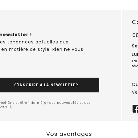
C
newsletter !
0
des tendances actuelles aux
Se
 en matière de style. Rien ne vous
Lu
Tar
tél
Ou
S'INSCRIRE À LA NEWSLETTER
Ve
treet One et être informé(e) des nouveautés et des
moment.
Vos avantages