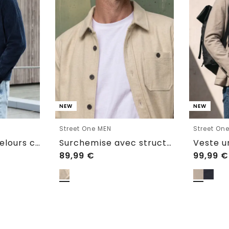
NEW
NEW
Street One MEN
Street On
Surchemise en velours côtelé avec poches poitrine
Surchemise avec structure à chevrons
Veste u
89,99
€
99,99
€