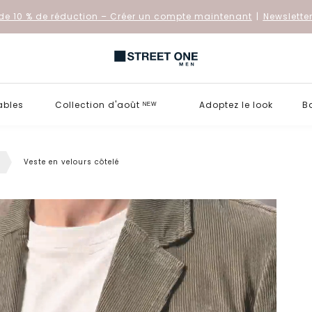
de 10 % de réduction
– Créer un compte maintenant
|
Newslette
ables
Collection d'août ᴺᴱᵂ
Adoptez le look
B
s
Veste en velours côtelé