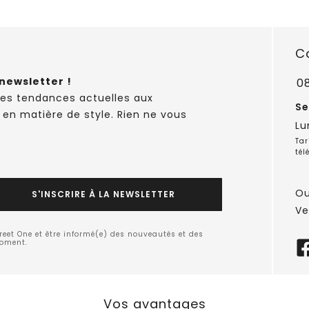
C
newsletter !
0
des tendances actuelles aux
Se
 en matière de style. Rien ne vous
Lu
Tar
tél
Ou
S'INSCRIRE À LA NEWSLETTER
Ve
treet One et être informé(e) des nouveautés et des
moment.
Vos avantages