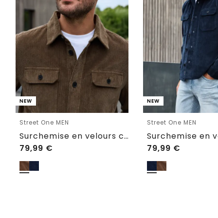
NEW
NEW
Street One MEN
Street One MEN
Surchemise en velours côtelé avec poches poitrine
79,99
€
79,99
€