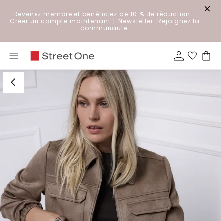
Devenez membre et bénéficiez de 10 % de réduction
–
Créer un compte maintenant
|
Newsletter: Rejoignez la
communauté