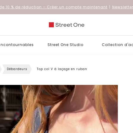
de 10 % de réduction
– Créer un compte maintenant
|
Newslette
 incontournables
Street One Studio
Collection d'a
Débardeurs
Top col V à laçage en ruban