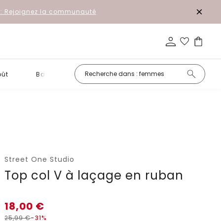
r: Rejoignez la communauté
oût
Basiques
Petits prix
Street One Studio
Top col V à laçage en ruban
18,00
€
25,99
€
-31%