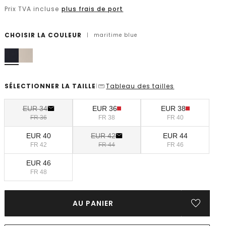
Prix TVA incluse
plus frais de port
CHOISIR LA COULEUR
|
maritime blue
SÉLECTIONNER LA TAILLE
Tableau des tailles
|
EUR 34
EUR 36
EUR 38
FR 36
FR 38
FR 40
EUR 40
EUR 42
EUR 44
FR 42
FR 44
FR 46
EUR 46
FR 48
AU PANIER