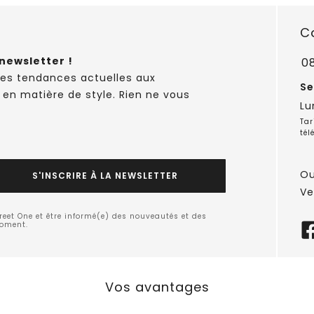
C
newsletter !
0
des tendances actuelles aux
Se
 en matière de style. Rien ne vous
Lu
Tar
tél
Ou
S'INSCRIRE À LA NEWSLETTER
Ve
treet One et être informé(e) des nouveautés et des
moment.
Vos avantages