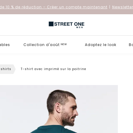
de 10 % de réduction
– Créer un compte maintenant
|
Newslette
ables
Collection d'août ᴺᴱᵂ
Adoptez le look
B
-shirts
T-shirt avec imprimé sur la poitrine