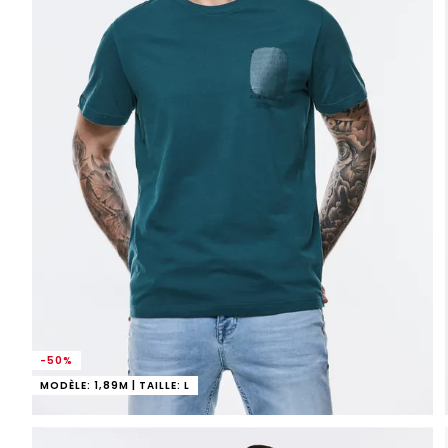
-50%
MODÈLE: 1,89M | TAILLE: L