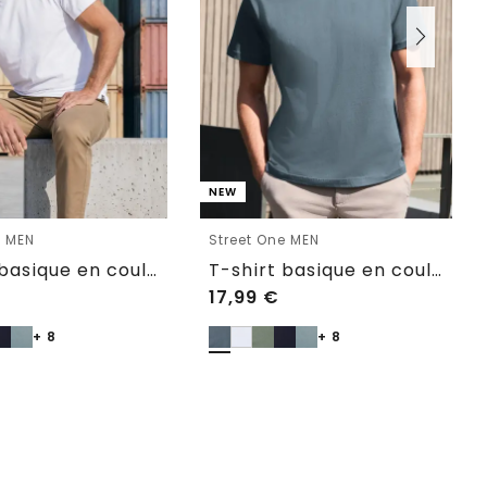
NEW
e MEN
Street One MEN
T-shirt basique en couleur unie
T-shirt basique en couleur unie
17,99
€
+ 8
+ 8