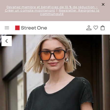
Devenez membre et bénéficiez de 10 % de réduction
–
Créer un compte maintenant
|
Newsletter: Rejoignez la
communauté