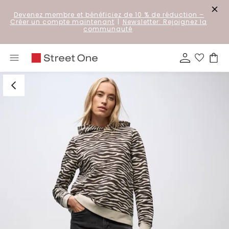
Devenez membre et bénéficiez de 10 % de réduction
–
Créer un compte maintenant
|
Newsletter: Rejoignez la
communauté