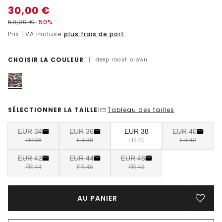
30,00
€
59,99
€
-50%
Prix TVA incluse
plus frais de port
CHOISIR LA COULEUR
|
deep roast brown
SÉLECTIONNER LA TAILLE
Tableau des tailles
|
EUR 34
EUR 36
EUR 38
EUR 40
FR 36
FR 38
FR 40
FR 42
EUR 42
EUR 44
EUR 46
FR 44
FR 46
FR 48
AU PANIER