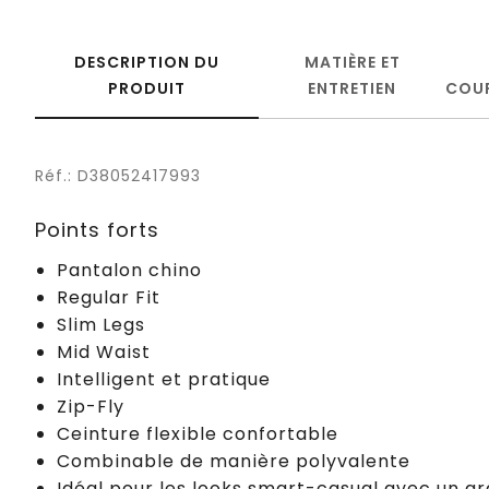
DESCRIPTION DU
MATIÈRE ET
PRODUIT
ENTRETIEN
COU
Réf.: D38052417993
Points forts
Pantalon chino
Regular Fit
Slim Legs
Mid Waist
Intelligent et pratique
Zip-Fly
Ceinture flexible confortable
Combinable de manière polyvalente
Idéal pour les looks smart-casual avec un g