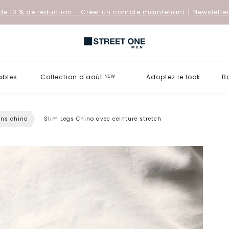
de 10 % de réduction
– Créer un compte maintenant
|
Newslette
ables
Collection d'août ᴺᴱᵂ
Adoptez le look
B
ons chino
Slim Legs Chino avec ceinture stretch