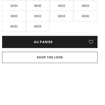
34/34
36/30
36/32
36/34
38/30
38/32
38/34
40/30
40/32
40/34
AU PANIER
SHOP THE LOOK