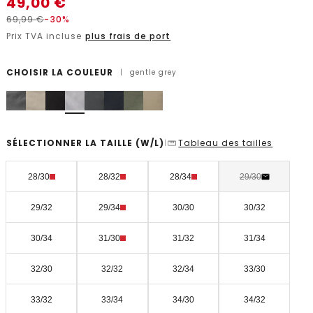
49,00
€
69,99
€
-30%
Prix TVA incluse
plus frais de port
CHOISIR LA COULEUR
|
gentle grey
SÉLECTIONNER LA TAILLE
(W/L)
Tableau des tailles
|
28/30
28/32
28/34
29/30
29/32
29/34
30/30
30/32
30/34
31/30
31/32
31/34
32/30
32/32
32/34
33/30
33/32
33/34
34/30
34/32