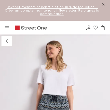
Devenez membre et bénéficiez de 10 % de réduction
–
Créer un compte maintenant
|
Newsletter: Rejoignez la
communauté