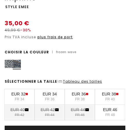
-
STYLE EMEE
35,00
€
49,99
€
-30%
Prix TVA incluse
plus frais de port
CHOISIR LA COULEUR
|
frozen wave
SÉLECTIONNER LA TAILLE
Tableau des tailles
|
EUR 32
EUR 34
EUR 36
EUR 38
FR 34
FR 36
FR 38
FR 40
EUR 40
EUR 42
EUR 44
EUR 46
FR 42
FR 44
FR 46
FR 48