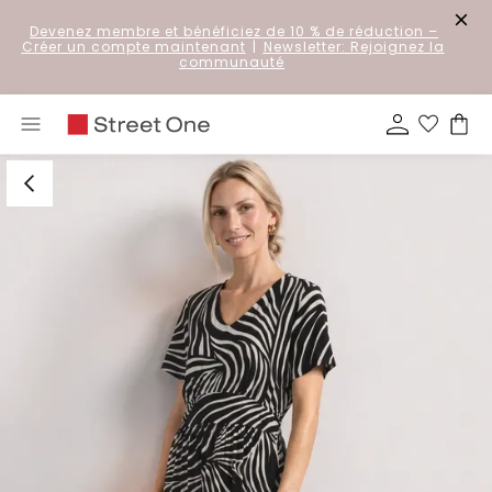
Devenez membre et bénéficiez de 10 % de réduction
–
Créer un compte maintenant
|
Newsletter: Rejoignez la
communauté