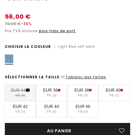
56,00
€
79,99
€
-30%
Prix TVA incluse
plus frais de port
CHOISIR LA COULEUR
|
Light Blue soft wash
SÉLECTIONNER LA TAILLE
Tableau des tailles
|
EUR 34
EUR 36
EUR 38
EUR 40
FR 36
FR 38
FR 40
FR 42
EUR 42
EUR 44
EUR 46
FR 44
FR 46
FR 48
AU PANIER