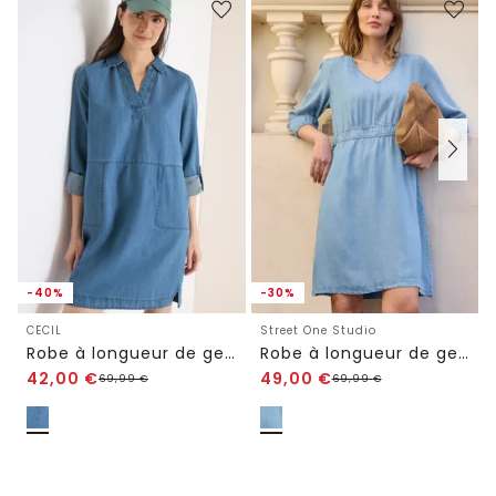
-40%
-30%
CECIL
Street One Studio
Robe à longueur de genou en look denim
Robe à longueur de genou au look délavé
42,00
€
49,00
€
69,99
€
69,99
€