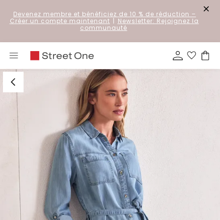
Devenez membre et bénéficiez de 10 % de réduction
–
Créer un compte maintenant
|
Newsletter: Rejoignez la
communauté