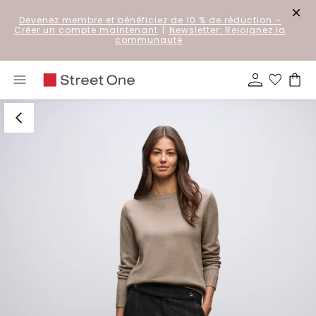
Devenez membre et bénéficiez de 10 % de réduction
–
Créer un compte maintenant
|
Newsletter: Rejoignez la
communauté