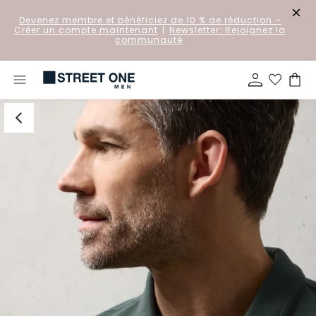
Devenez membre et bénéficiez de 10 % de réduction
–
Créer un compte maintenant
|
Newsletter: Rejoignez la
communauté