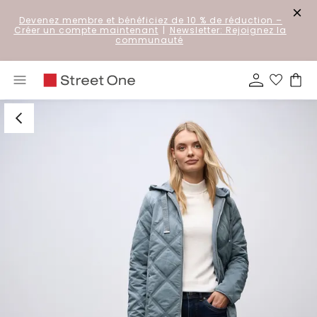
Devenez membre et bénéficiez de 10 % de réduction
–
Créer un compte maintenant
|
Newsletter: Rejoignez la
communauté