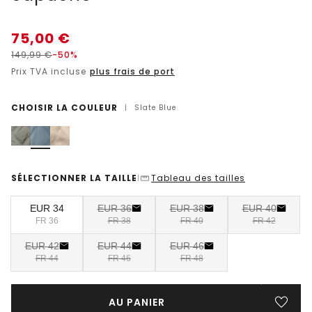
75,00
€
149,99
€
-50%
Prix TVA incluse
plus frais de port
CHOISIR LA COULEUR
|
Slate Blue
SÉLECTIONNER LA TAILLE
Tableau des tailles
|
EUR 34
EUR 36
EUR 38
EUR 40
FR 36
FR 38
FR 40
FR 42
EUR 42
EUR 44
EUR 46
FR 44
FR 46
FR 48
AU PANIER