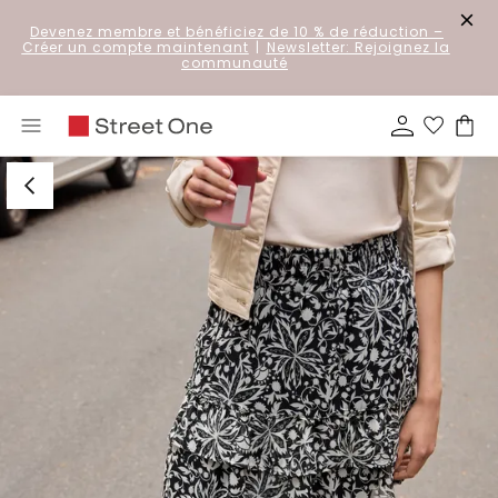
Devenez membre et bénéficiez de 10 % de réduction
–
Créer un compte maintenant
|
Newsletter: Rejoignez la
communauté