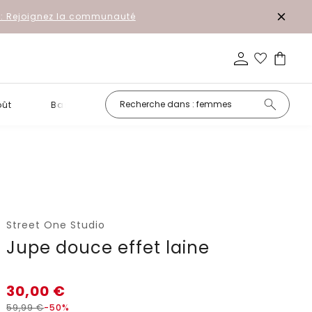
r: Rejoignez la communauté
oût
Basiques
Petits prix
Street One Studio
Jupe douce effet laine
30,00
€
59,99
€
-50%