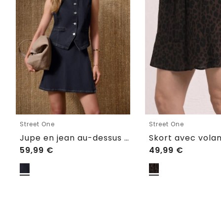
Street One
Street One
Jupe en jean au-dessus du genou, style portefeuille
59,99
€
49,99
€