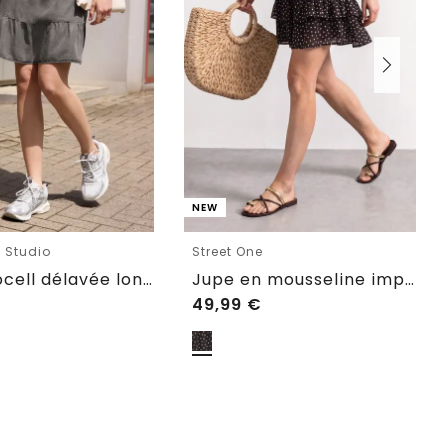
NEW
e Studio
Street One
Jupe lyocell délavée longueur genou
Jupe en mousseline imprimée, longueur genou
49,99
€