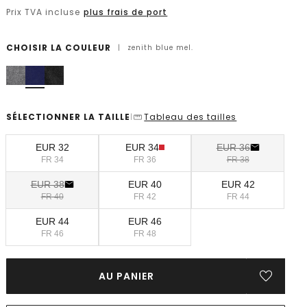
Prix TVA incluse
plus frais de port
CHOISIR LA COULEUR
|
zenith blue mel.
SÉLECTIONNER LA TAILLE
Tableau des tailles
|
EUR 32
EUR 34
EUR 36
FR 34
FR 36
FR 38
EUR 38
EUR 40
EUR 42
FR 40
FR 42
FR 44
EUR 44
EUR 46
FR 46
FR 48
AU PANIER