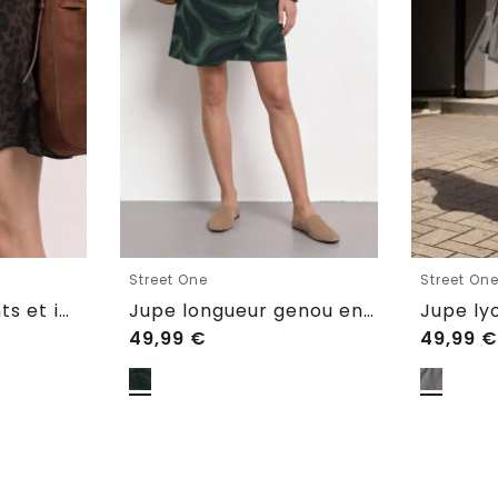
Street One
Street On
Skort avec volants et imprimé
Jupe longueur genou en optique cache-cœur
49,99
€
49,99
€