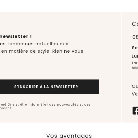
C
newsletter !
0
des tendances actuelles aux
Se
 en matière de style. Rien ne vous
Lu
Tar
tél
Ou
S'INSCRIRE À LA NEWSLETTER
Ve
treet One et être informé(e) des nouveautés et des
moment.
Vos avantages