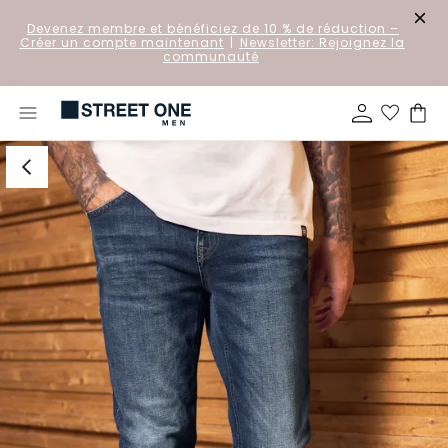
Devenez membre et bénéficiez de 10 % de réduction
–
Créer un compte maintenant
|
Newsletter: Rejoignez la
communauté