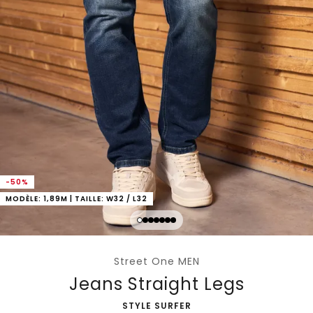
-50%
MODÈLE: 1,89M | TAILLE: W32 / L32
Street One MEN
Jeans Straight Legs
-
STYLE SURFER