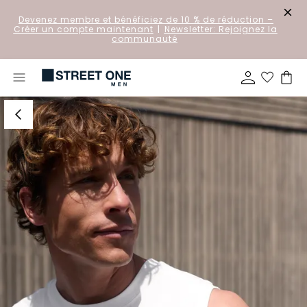
Devenez membre et bénéficiez de 10 % de réduction
–
Créer un compte maintenant
|
Newsletter: Rejoignez la
communauté