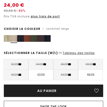
24,00
€
39,99
€
-40%
Prix TVA incluse
plus frais de port
CHOISIR LA COULEUR
|
sandshell beige
SÉLECTIONNER LA TAILLE
(W/L)
Tableau des tailles
|
32/28
34/28
36/28
38/28
40/28
42/28
44/28
46/28
AU PANIER
SHOP THE LOOK