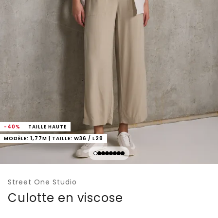
-40%
TAILLE HAUTE
MODÈLE: 1,77M | TAILLE: W36 / L28
Street One Studio
Culotte en viscose