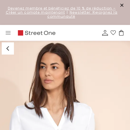
Devenez membre et bénéficiez de 10 % de réduction
–
Créer un compte maintenant
|
Newsletter: Rejoignez la
communauté