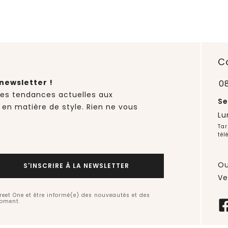
C
newsletter !
0
des tendances actuelles aux
Se
 en matière de style. Rien ne vous
Lu
Tar
tél
Ou
S'INSCRIRE À LA NEWSLETTER
Ve
treet One et être informé(e) des nouveautés et des
moment.