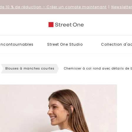
de 10 % de réduction
– Créer un compte maintenant
|
Newslette
 incontournables
Street One Studio
Collection d'a
Blouses à manches courtes
Chemisier à col rond avec détails de