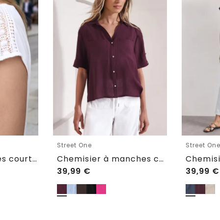
Street One
Street On
Blouse à manches courtes avec col en V et détails en dentell
Chemisier à manches courtes à revers
39,99
€
39,99
€