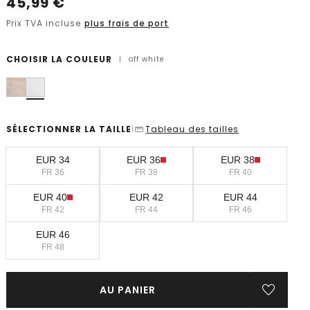
45,99
€
Prix TVA incluse
plus frais de port
CHOISIR LA COULEUR
|
off white
SÉLECTIONNER LA TAILLE
Tableau des tailles
|
EUR 34
EUR 36
EUR 38
FR 36
FR 38
FR 40
EUR 40
EUR 42
EUR 44
FR 42
FR 44
FR 46
EUR 46
FR 48
AU PANIER