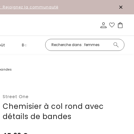
r: Rejoignez la communauté
oût
Basiques
Petits prix
 bandes
Street One
Chemisier à col rond avec
détails de bandes