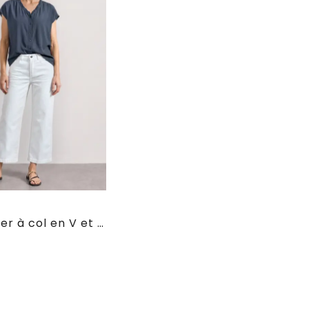
e
Chemisier à col en V et volants