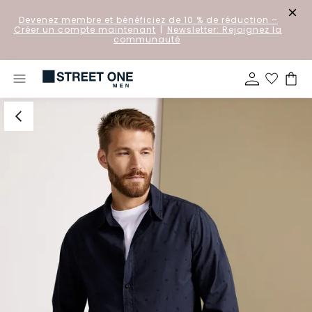
Devenez membre et bénéficiez de 10 % de réduction
–
Créer un compte maintenant
|
Newsletter: Rejoignez la
communauté