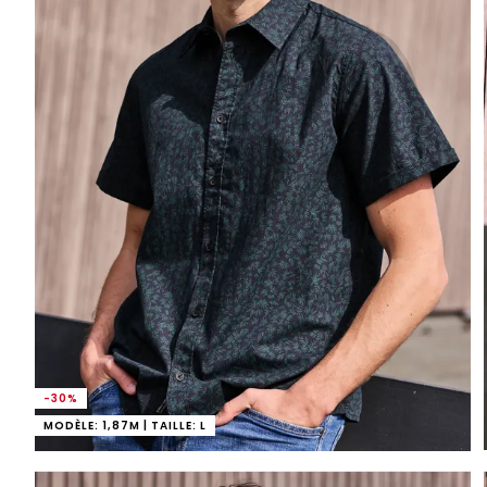
-30%
MODÈLE: 1,87M | TAILLE: L