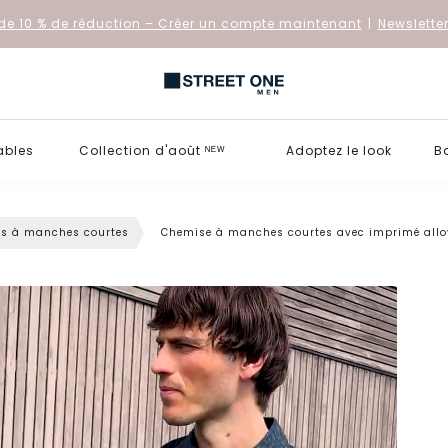
de 10 % de réduction
– Créer un compte maintenant
|
Newslette
ables
Collection d'août ᴺᴱᵂ
Adoptez le look
B
s à manches courtes
Chemise à manches courtes avec imprimé allo