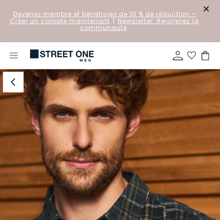
Devenez membre et bénéficiez de 10 % de réduction
–
Créer un compte maintenant
|
Newsletter: Rejoignez la
communauté