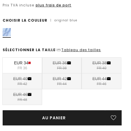
Prix TVA incluse
plus frais de port
CHOISIR LA COULEUR
|
original blue
SÉLECTIONNER LA TAILLE
Tableau des tailles
|
EUR 34
EUR 36
EUR 38
FR 36
FR 38
FR 40
EUR 40
EUR 42
EUR 44
FR 42
FR 44
FR 46
EUR 46
FR 48
AU PANIER