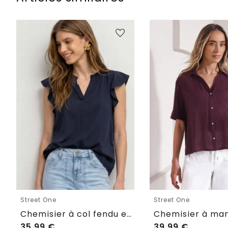
Street One
Street One
Chemisier à col fendu et manches à volants
35,99
€
39,99
€