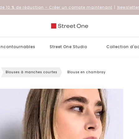
de 10 % de réduction
– Créer un compte maintenant
|
Newslette
 incontournables
Street One Studio
Collection d'a
Blouses à manches courtes
Blouse en chambray