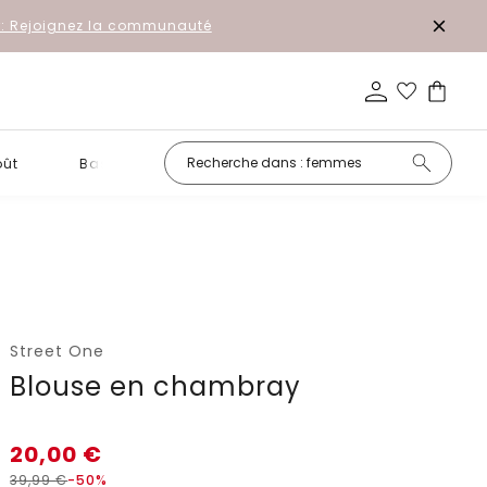
r: Rejoignez la communauté
oût
Basiques
Petits prix
Street One
Blouse en chambray
20,00
€
39,99
€
-50%