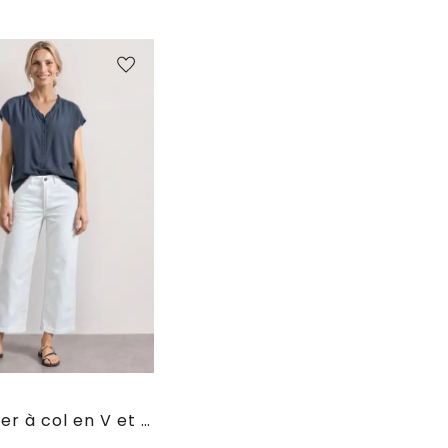
e
Chemisier à col en V et volants