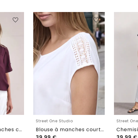
Street One Studio
Street On
Chemisier à manches courtes à revers
Blouse à manches courtes avec col en V et détails en dentell
39,99
€
39,99
€