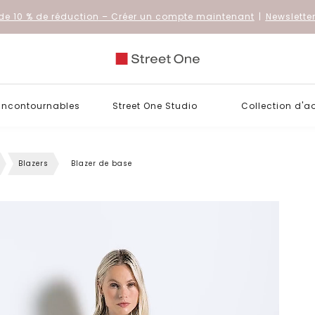
de 10 % de réduction
– Créer un compte maintenant
|
Newslette
 incontournables
Street One Studio
Collection d'a
Blazers
Blazer de base