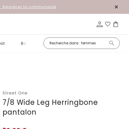
r: Rejoignez la communauté
oût
Basiques
Petits prix
Street One
7/8 Wide Leg Herringbone
pantalon