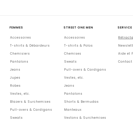
FEMMES
STREET ONE MEN
SERVICE
Accessoires
Accessoires
Rétract
T-shirts & Débardeurs
T-shirts & Polos
Newslett
Chemisiers
Chemises
Aide et 
Pantalons
Sweats
Contact
Jeans
Pull-overs & Cardigans
Jupes
Vestes, etc.
Robes
Jeans
Vestes, etc.
Pantalons
Blazers & Surchemises
Shorts & Bermudas
Pull-overs & Cardigans
Manteaux
Sweats
Vestons & Surchemises