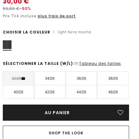
30,00
€
59,99
€
-50%
Prix TVA incluse
plus frais de port
CHOISIR LA COULEUR
|
light terra mocha
SÉLECTIONNER LA TAILLE
(W/L)
Tableau des tailles
|
32/26
34/26
36/26
38/26
40/26
42/26
44/26
46/26
AU PANIER
SHOP THE LOOK