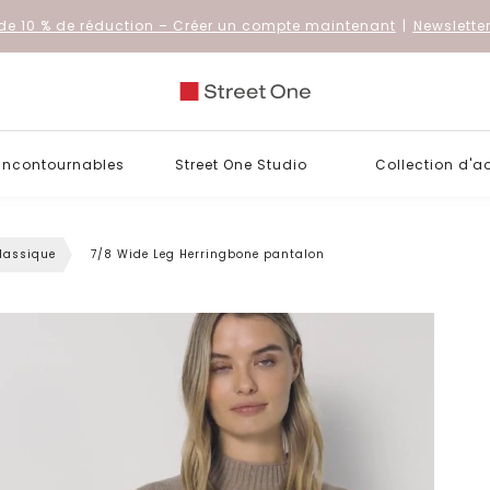
de 10 % de réduction
– Créer un compte maintenant
|
Newslette
 incontournables
Street One Studio
Collection d'a
lassique
7/8 Wide Leg Herringbone pantalon