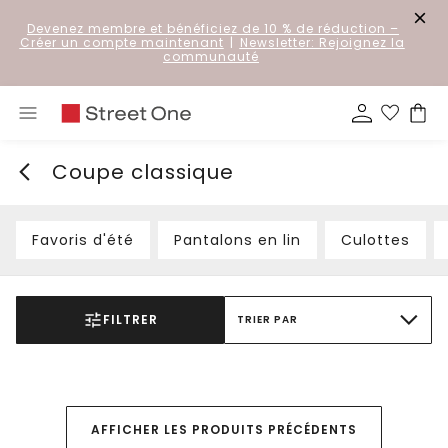
Devenez membre et bénéficiez de 10 % de réduction
–
Créer un compte maintenant
|
Newsletter: Rejoignez la
communauté
Coupe classique
Favoris d'été
Pantalons en lin
Culottes
FILTRER
TRIER PAR
AFFICHER LES PRODUITS PRÉCÉDENTS