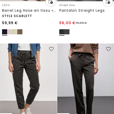
CECIL
Street One
Barrel Leg Hose en tissu « Papertouch »
Pantalon Straight Legs
STYLE SCARLETT
59,99
€
56,00
€
79,99
€