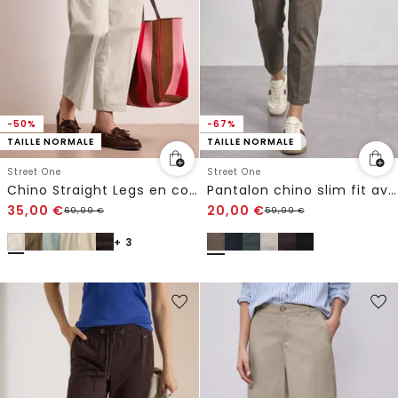
-50%
-67%
TAILLE NORMALE
TAILLE NORMALE
Street One
Street One
Chino Straight Legs en coupe casual
Pantalon chino slim fit avec poches cargo
35,00
€
20,00
€
69,99
€
59,99
€
+ 3