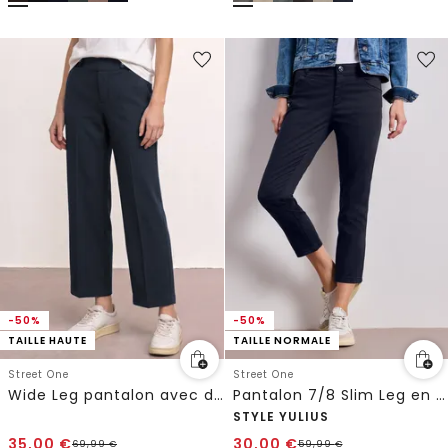
-50%
-50%
TAILLE HAUTE
TAILLE NORMALE
Street One
Street One
Wide Leg pantalon avec détail de boutons
Pantalon 7/8 Slim Leg en satin
STYLE YULIUS
35,00
€
30,00
€
69,99
€
59,99
€