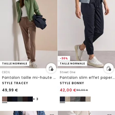
-30%
TAILLE NORMALE
TAILLE NORMALE
CECIL
Street One
Pantalon taille mi-haute Slim Leg à jambes étroites, coupe décontractée
Pantalon slim effet paper touch
STYLE TRACEY
STYLE BONNY
49,99
€
42,00
€
59,99
€
+ 3