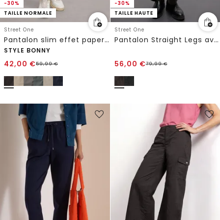
-30%
-30%
TAILLE NORMALE
TAILLE HAUTE
Street One
Street One
Pantalon slim effet paper touch
Pantalon Straight Legs avec tape
STYLE BONNY
42,00
€
56,00
€
59,99
€
79,99
€