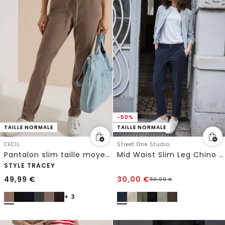
-50%
TAILLE NORMALE
TAILLE NORMALE
CECIL
Street One Studio
Pantalon slim taille moyenne style décontracté
Mid Waist Slim Leg Chino en Casual Fit
STYLE TRACEY
49,99
€
30,00
€
59,99
€
+ 3