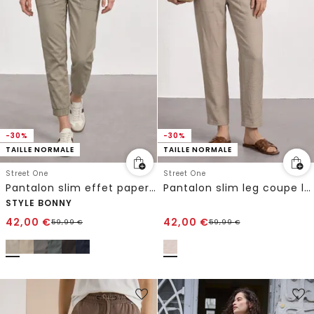
-30%
-30%
TAILLE NORMALE
TAILLE NORMALE
Street One
Street One
Pantalon slim effet paper touch
Pantalon slim leg coupe loose avec détail de ceinture
STYLE BONNY
42,00
€
42,00
€
59,99
€
59,99
€