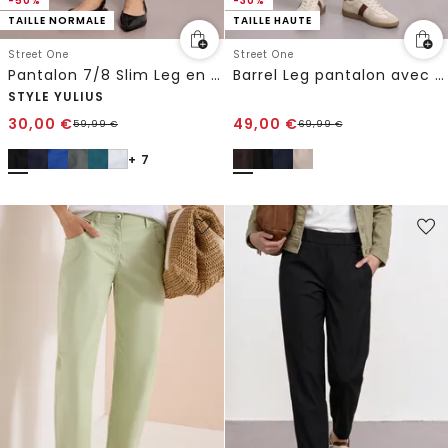
-50%
-30%
TAILLE NORMALE
TAILLE HAUTE
Street One
Street One
Pantalon 7/8 Slim Leg en satin
Barrel Leg pantalon avec détail de boucle
STYLE YULIUS
30,00
€
49,00
€
59,99
€
69,99
€
+ 7