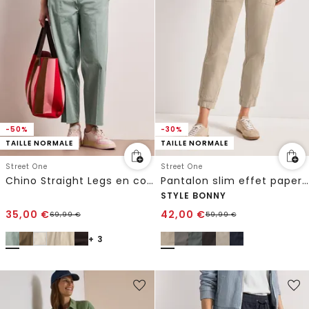
-50%
-30%
TAILLE NORMALE
TAILLE NORMALE
Street One
Street One
Chino Straight Legs en coupe casual
Pantalon slim effet paper touch
STYLE BONNY
35,00
€
42,00
€
69,99
€
59,99
€
+ 3