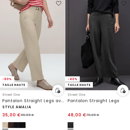
-50%
-40%
TAILLE HAUTE
TAILLE HAUTE
Street One
Street One
Pantalon Straight Legs avec détail de boucle
Pantalon Straight Legs
STYLE AMALIA
35,00
€
48,00
€
69,99
€
79,99
€