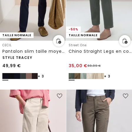
-50%
TAILLE NORMALE
TAILLE NORMALE
CECIL
Street One
Pantalon slim taille moyenne style décontracté
Chino Straight Legs en coupe casual
STYLE TRACEY
49,99
€
35,00
€
69,99
€
+ 3
+ 3