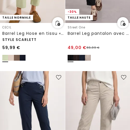
-30%
TAILLE NORMALE
TAILLE HAUTE
CECIL
Street One
Barrel Leg Hose en tissu « Papertouch »
Barrel Leg pantalon avec détail de boucle
STYLE SCARLETT
59,99
€
49,00
€
69,99
€