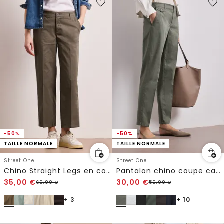
-50%
-50%
TAILLE NORMALE
TAILLE NORMALE
Street One
Street One
Chino Straight Legs en coupe casual
Pantalon chino coupe casual en matière douce
35,00
€
30,00
€
69,99
€
59,99
€
+ 3
+ 10