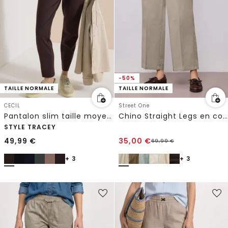
-50%
TAILLE NORMALE
TAILLE NORMALE
CECIL
Street One
Pantalon slim taille moyenne style décontracté
Chino Straight Legs en coupe casual
STYLE TRACEY
49,99
€
35,00
€
69,99
€
+ 3
+ 3