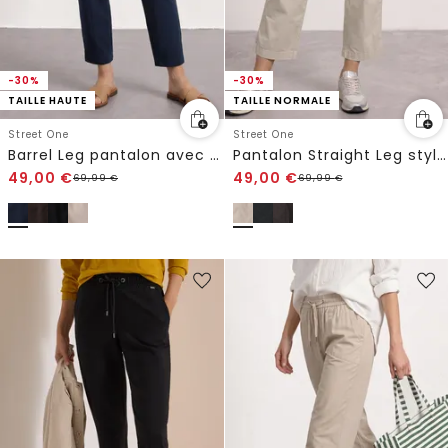
-30%
-30%
TAILLE HAUTE
TAILLE NORMALE
Street One
Street One
Barrel Leg pantalon avec détail de boucle
Pantalon Straight Leg style cargo
49,00
€
49,00
€
69,99
€
69,99
€