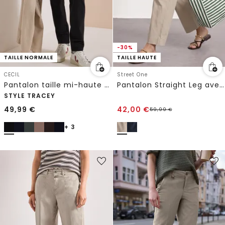
-30%
TAILLE NORMALE
TAILLE HAUTE
CECIL
Street One
Pantalon taille mi-haute Slim Leg à jambes étroites, coupe décontractée
Pantalon Straight Leg avec détail à revers
STYLE TRACEY
49,99
€
42,00
€
59,99
€
+ 3