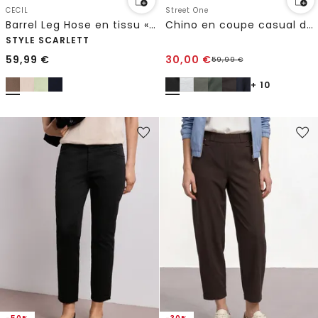
CECIL
Street One
Barrel Leg Hose en tissu « Papertouch »
Chino en coupe casual dans une qualité douce
STYLE SCARLETT
59,99
€
30,00
€
59,99
€
+ 10