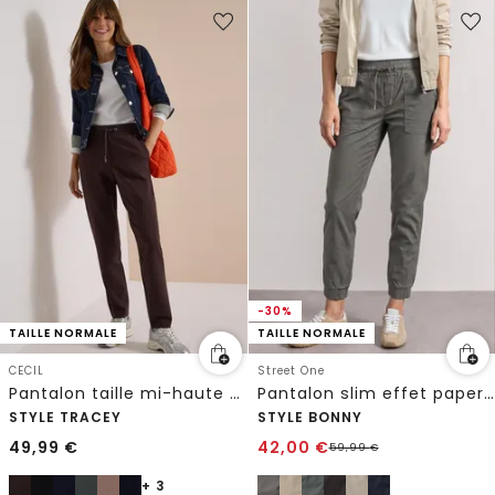
-30%
TAILLE NORMALE
TAILLE NORMALE
CECIL
Street One
Pantalon taille mi-haute Slim Leg à jambes étroites, coupe décontractée
Pantalon slim effet paper touch
STYLE TRACEY
STYLE BONNY
49,99
€
42,00
€
59,99
€
+ 3