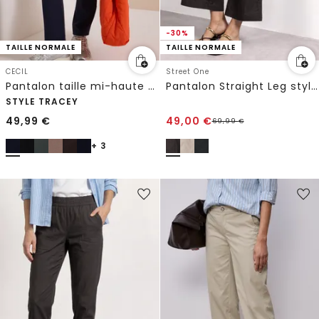
-30%
TAILLE NORMALE
TAILLE NORMALE
CECIL
Street One
Pantalon taille mi-haute Slim Leg, coupe décontractée
Pantalon Straight Leg style cargo
STYLE TRACEY
49,99
€
49,00
€
69,99
€
+ 3