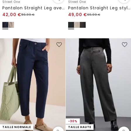
Street One
Street One
Pantalon Straight Leg avec détail à revers
Pantalon Straight Leg style cargo
42,00
€
49,00
€
59,99
€
69,99
€
-30%
TAILLE NORMALE
TAILLE HAUTE