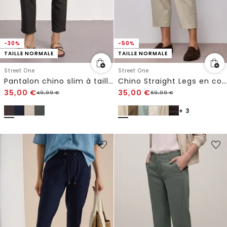
-30%
-50%
TAILLE NORMALE
TAILLE NORMALE
Street One
Street One
Pantalon chino slim à taille élastique
Chino Straight Legs en coupe casual
35,00
€
35,00
€
49,99
€
69,99
€
+ 3