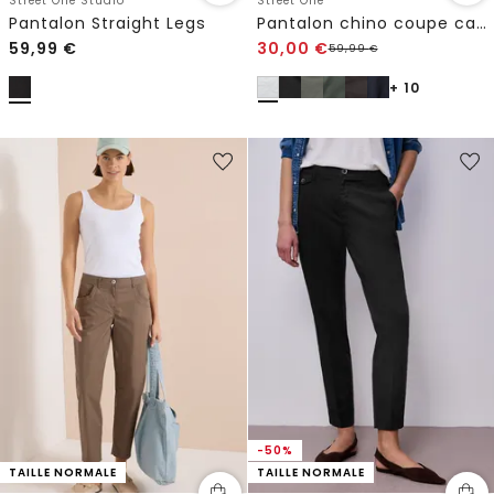
Street One Studio
Street One
Pantalon Straight Legs
Pantalon chino coupe casual en matière douce
59,99
€
30,00
€
59,99
€
+ 10
-50%
TAILLE NORMALE
TAILLE NORMALE