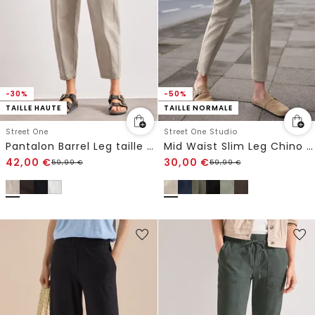
-30%
-50%
TAILLE HAUTE
TAILLE NORMALE
Street One
Street One Studio
Pantalon Barrel Leg taille haute
Mid Waist Slim Leg Chino en Casual Fit
42,00
€
30,00
€
59,99
€
59,99
€