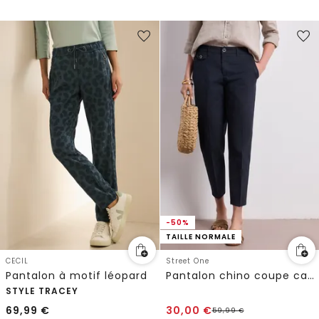
-50%
TAILLE NORMALE
CECIL
Street One
Pantalon à motif léopard
Pantalon chino coupe casual en matière douce
STYLE TRACEY
69,99
€
30,00
€
59,99
€