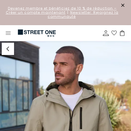
Devenez membre et bénéficiez de 10 % de réduction
–
Créer un compte maintenant
|
Newsletter: Rejoignez la
communauté