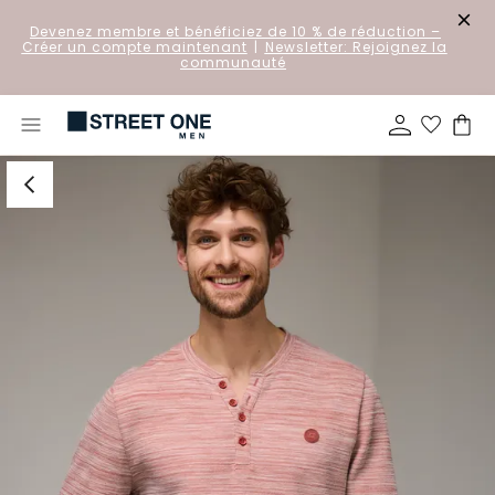
Devenez membre et bénéficiez de 10 % de réduction
–
Créer un compte maintenant
|
Newsletter: Rejoignez la
communauté