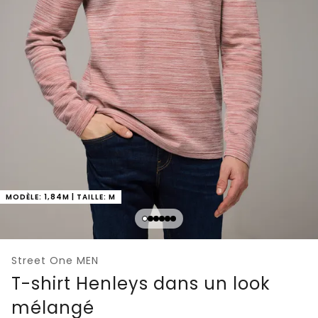
MODÈLE: 1,84M | TAILLE: M
Street One MEN
T-shirt Henleys dans un look
mélangé