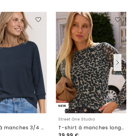
NEW
e
Street One Studio
T-shirt à manches 3/4 et col bateau
T-shirt à manches longues en mesh avec imprimé
39,99
€