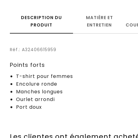
DESCRIPTION DU
MATIÈRE ET
PRODUIT
ENTRETIEN
COU
Réf.: A32406615959
Points forts
T-shirt pour femmes
Encolure ronde
Manches longues
Ourlet arrondi
Port doux
Les clientes ont également achet