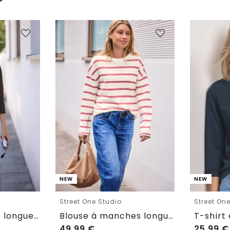
NEW
NEW
Street One Studio
Street On
T-shirt manches longues à col en V avec détails en dentelle
Blouse à manches longues avec col rond coupe Loose Fit
49,99
€
25,99
€