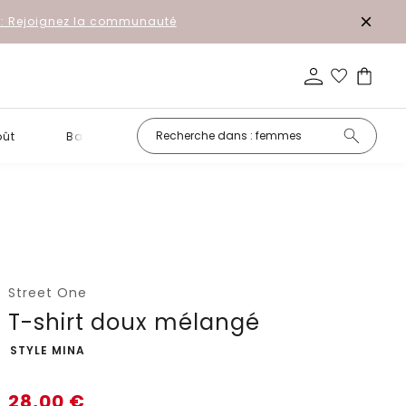
r: Rejoignez la communauté
oût
Basiques
Petits prix
Street One
T-shirt doux mélangé
-
STYLE MINA
28,00
€