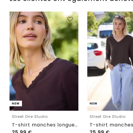
NEW
NEW
Street One Studio
Street One Studio
T-shirt manches longues à col en V avec détails en dentelle
25,99
€
25,99
€