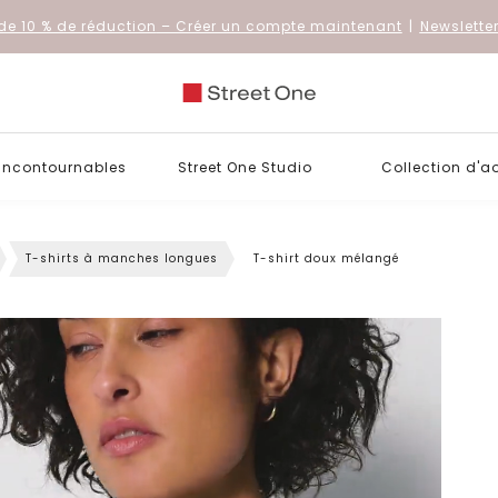
de 10 % de réduction
– Créer un compte maintenant
|
Newslette
 incontournables
Street One Studio
Collection d'a
T-shirts à manches longues
T-shirt doux mélangé