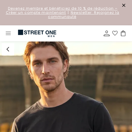
Devenez membre et bénéficiez de 10 % de réduction
–
Créer un compte maintenant
|
Newsletter: Rejoignez la
communauté