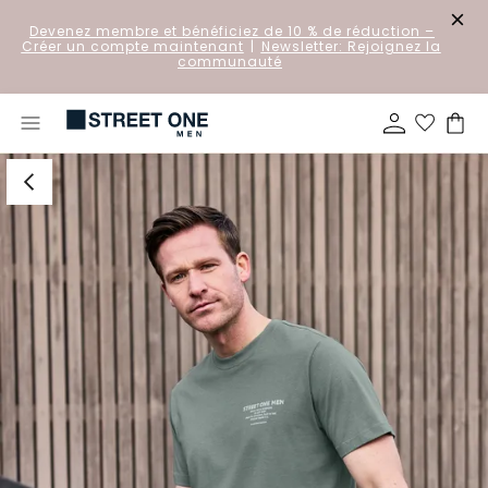
Devenez membre et bénéficiez de 10 % de réduction
–
Créer un compte maintenant
|
Newsletter: Rejoignez la
communauté