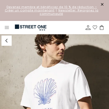
Devenez membre et bénéficiez de 10 % de réduction
–
Créer un compte maintenant
|
Newsletter: Rejoignez la
communauté