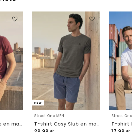
NEW
Street One MEN
Street On
T-shirt Cosy Slub en maille texturée
T-shirt Cosy Slub en maille texturée
29,99
€
17,99
€