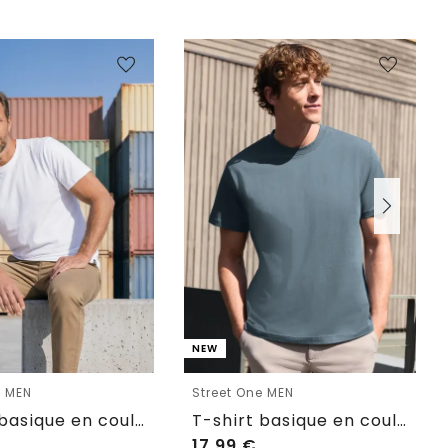
NEW
e MEN
Street One MEN
T-shirt basique en couleur unie
T-shirt basique en couleur unie
17,99
€