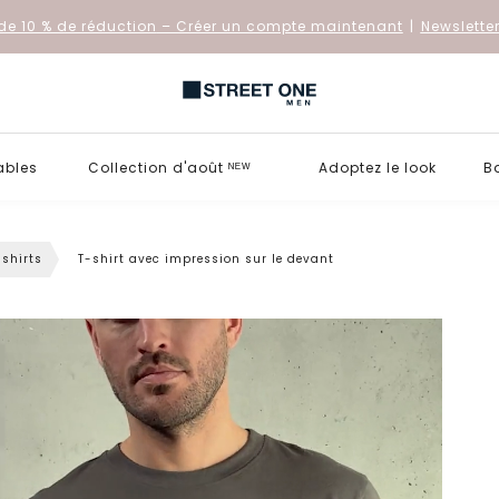
de 10 % de réduction
– Créer un compte maintenant
|
Newslette
ables
Collection d'août ᴺᴱᵂ
Adoptez le look
B
-shirts
T-shirt avec impression sur le devant