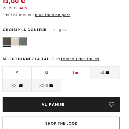
12,00
€
19,99
€
-40%
Prix TVA incluse
plus frais de port
CHOISIR LA COULEUR
|
oil grey
SÉLECTIONNER LA TAILLE
Tableau des tailles
|
S
M
L
XL
XXL
XXXL
AU PANIER
SHOP THE LOOK