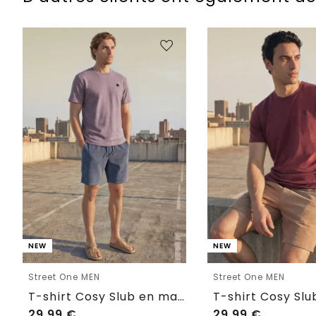
NEW
NEW
Street One MEN
Street One MEN
T-shirt Cosy Slub en maille texturée
29,99
€
29,99
€