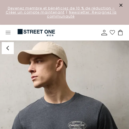
Devenez membre et bénéficiez de 10 % de réduction
–
Créer un compte maintenant
|
Newsletter: Rejoignez la
communauté