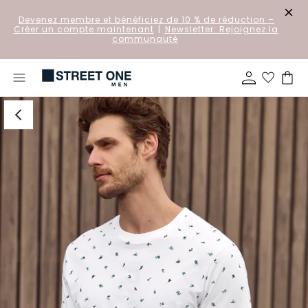
Devenez membre et bénéficiez de 10 % de réduction
–
Créer un compte maintenant
|
Newsletter: Rejoignez la
communauté