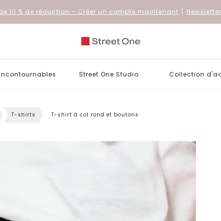
de 10 % de réduction
– Créer un compte maintenant
|
Newslette
 incontournables
Street One Studio
Collection d'a
T-shirts
T-shirt à col rond et boutons