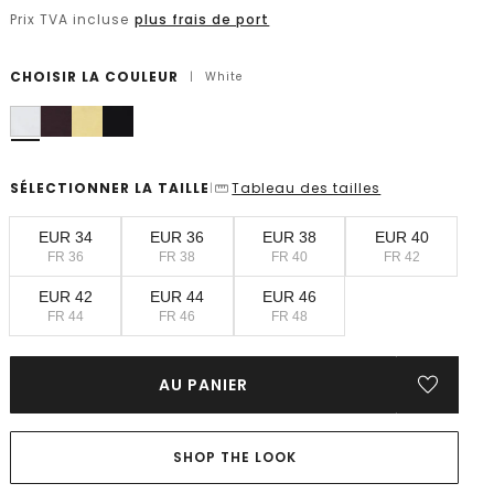
Prix TVA incluse
plus frais de port
CHOISIR LA COULEUR
|
White
SÉLECTIONNER LA TAILLE
Tableau des tailles
|
EUR 34
EUR 36
EUR 38
EUR 40
FR 36
FR 38
FR 40
FR 42
EUR 42
EUR 44
EUR 46
FR 44
FR 46
FR 48
AU PANIER
SHOP THE LOOK