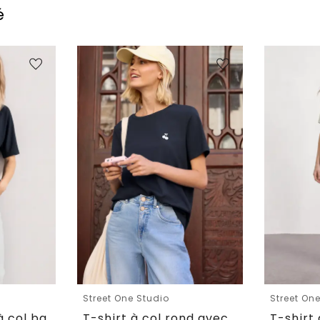
é
Street One Studio
Street On
T-shirt basique à col bateau et ourlet élastiqué
T-shirt à col rond avec détail brodé