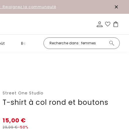
r: Rejoignez la communauté
oût
Basiques
Petits prix
Street One Studio
T-shirt à col rond et boutons
15,00
€
29,99
€
-50%