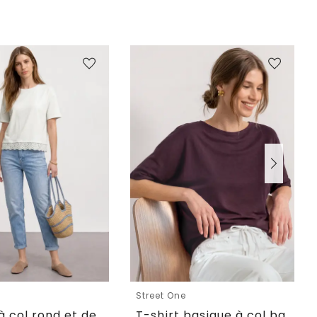
e
Street One
T-shirt à col rond et dentelle
T-shirt basique à col bateau et ourlet élastiqué