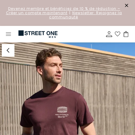
Devenez membre et bénéficiez de 10 % de réduction
–
Créer un compte maintenant
|
Newsletter: Rejoignez la
communauté