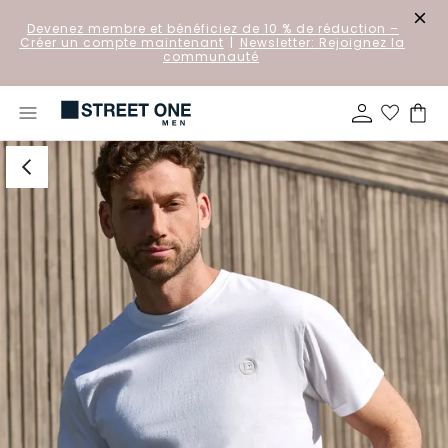
Devenez membre et bénéficiez de 10 % de réduction
–
Créer un compte maintenant
|
Newsletter: Rejoignez la
communauté