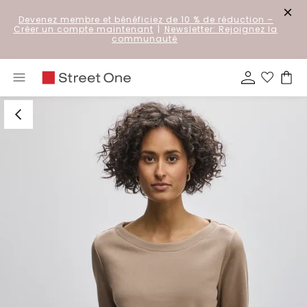
Devenez membre et bénéficiez de 10 % de réduction
–
Créer un compte maintenant
|
Newsletter: Rejoignez la
communauté