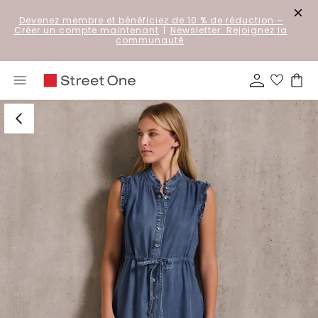
Devenez membre et bénéficiez de 10 % de réduction
–
Créer un compte maintenant
|
Newsletter: Rejoignez la
communauté