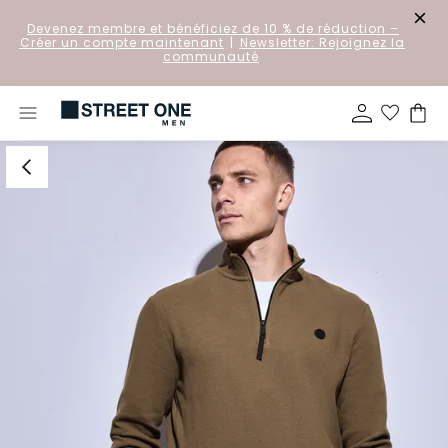
Devenez membre et bénéficiez de 10 % de réduction
–
Créer un compte maintenant
|
Newsletter: Rejoignez la
communauté