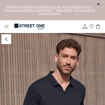
Devenez membre et bénéficiez de 10 % de réduction
–
Créer un compte maintenant
|
Newsletter: Rejoignez la
communauté