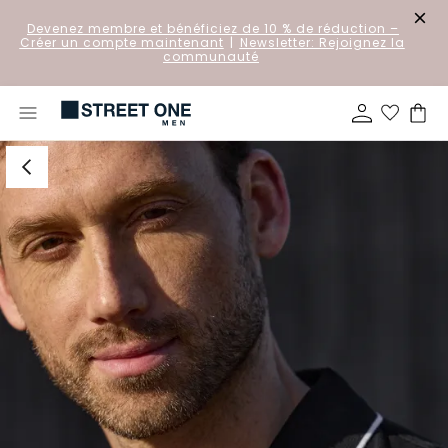
Devenez membre et bénéficiez de 10 % de réduction
–
Créer un compte maintenant
|
Newsletter: Rejoignez la
communauté