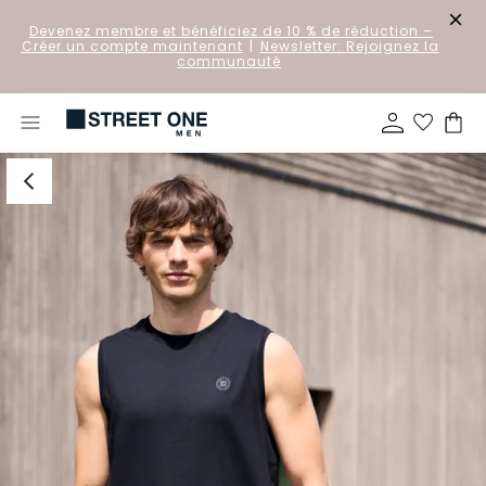
Devenez membre et bénéficiez de 10 % de réduction
–
Créer un compte maintenant
|
Newsletter: Rejoignez la
communauté